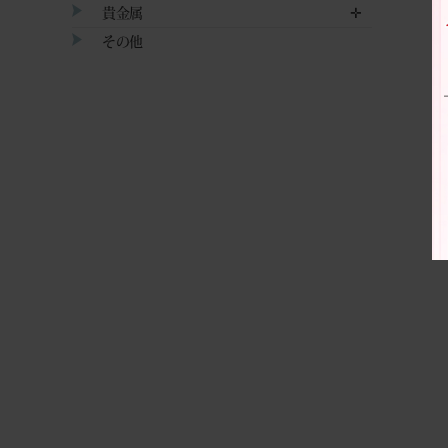
貴金属
✛
その他