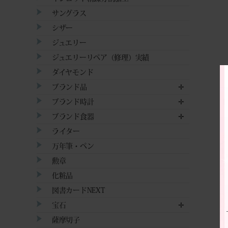
サングラス
シザー
ジュエリー
ジュエリーリペア（修理）実績
ダイヤモンド
ブランド品
✛
ブランド時計
✛
ブランド食器
✛
ライター
万年筆・ペン
勲章
化粧品
図書カードNEXT
宝石
✛
薩摩切子