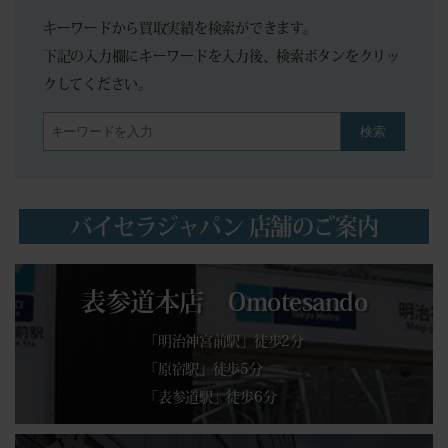
キーワードから買取実績を検索ができます。
下記の入力欄にキーワードを入力後、検索ボタンをクリッ
クしてください。
検索
バイセラジャパン 店舗のご案内
表参道本店 Omotesando
「明治神宮前駅」徒歩2分
「原宿駅」徒歩5分
「表参道駅」徒歩6分