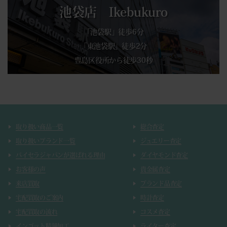
池袋店 Ikebukuro
「池袋駅」徒歩6分
「東池袋駅」徒歩2分
豊島区役所から徒歩30秒
取り扱い商品一覧
総合査定
取り扱いブランド一覧
ジュエリー査定
バイセラジャパンが選ばれる理由
ダイヤモンド査定
お客様の声
貴金属査定
来店買取
ブランド品査定
宅配買取のご案内
時計査定
宅配買取の流れ
コスメ査定
インゴット精錬加工
ライター査定