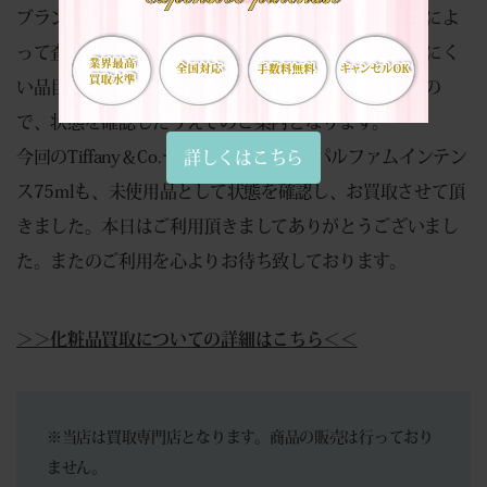
ブランド品は一点ごとの状態や付属品、市場での人気によ
って査定が変わるため、固定の価格表だけでは判断しにく
い品目です。お電話でのお見積りは承っておりませんの
で、状態を確認したうえでのご案内となります。
今回のTiffany＆Co.ティファニーオードパルファムインテン
詳しくはこちら
ス75mlも、未使用品として状態を確認し、お買取させて頂
きました。本日はご利用頂きましてありがとうございまし
た。またのご利用を心よりお待ち致しております。
＞＞化粧品買取についての詳細はこちら＜＜
※当店は買取専門店となります。商品の販売は行っており
ません。