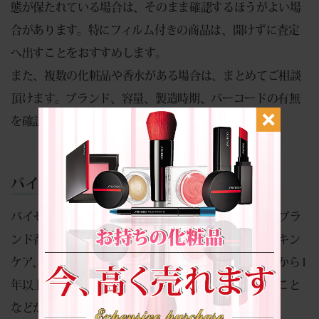
態が保たれている場合は、そのまま確認するほうがよい場
合があります。特にフィルム付きの商品は、開けずに査定
へ出すことをおすすめします。
また、複数の化粧品や香水がある場合は、まとめてご相談
頂けます。ブランド、容量、製造時期、バーコードの有無
を確認しながら、一点ごとに査定いたします。
バイセラジャパンの化粧品と香水の買取
バイセラジャパンでは、ティファニーをはじめ、各種ブラ
ンド香水や化粧品の買取を行っております。香水、スキン
ケア、メイク用品などは、未使用品であること、製造から1
年以上経過していないこと、バーコードが確認できること
などが大切です。