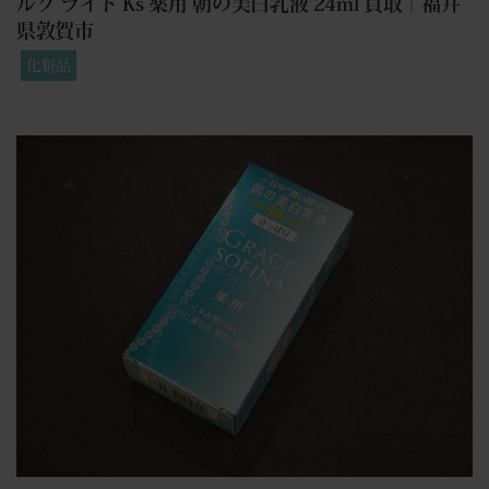
ルク ライト Ks 薬用 朝の美白乳液 24ml 買取｜福井
県敦賀市
化粧品