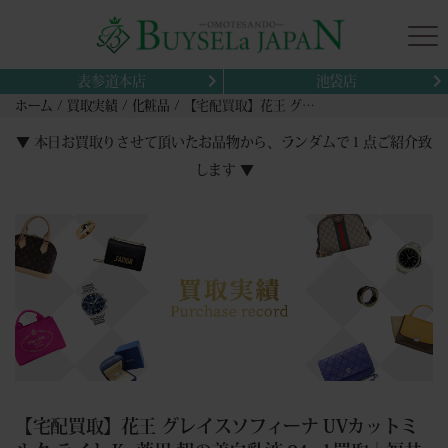
表参道本店
池袋店
ホーム
買取実績
化粧品
【宅配買取】花王 グレイスソフィーナ UVカットミルク ライト Ks 薬用 朝の美白乳液 24ml 買取｜福井県敦賀市
▼ 本日お買取りさせて頂いたお品物から、ランダムで１点ご紹介致
します ▼
【宅配買取】花王 グレイスソフィーナ UVカットミ