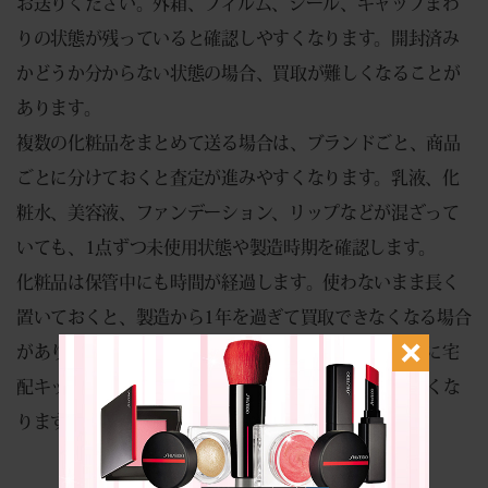
お送りください。外箱、フィルム、シール、キャップまわ
りの状態が残っていると確認しやすくなります。開封済み
かどうか分からない状態の場合、買取が難しくなることが
あります。
複数の化粧品をまとめて送る場合は、ブランドごと、商品
ごとに分けておくと査定が進みやすくなります。乳液、化
粧水、美容液、ファンデーション、リップなどが混ざって
いても、1点ずつ未使用状態や製造時期を確認します。
化粧品は保管中にも時間が経過します。使わないまま長く
置いておくと、製造から1年を過ぎて買取できなくなる場合
があります。使う予定がないと分かった商品は、早めに宅
配キットで査定に出すことで、売却の機会を逃しにくくな
ります。