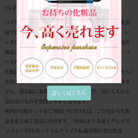
バイセラジャパンの化粧品宅配買取
バイセラジャパンでは、未使用のブランド化粧品を宅配買
取で査定しております。花王、ソフィーナ、ランコム、シ
ャネル、ディオールなど、スキンケア用品やメイク用品を
商品ごとに確認し、未使用状態、製造からの期間、バーコ
ードの有無を見ながら査定いたします。
化粧品は、人気ブランドであっても、使用済み、製造から1
年以上経過したもの、バーコードの無いものは買取できま
せん。査定前に条件を確認しておくことで、送れるものと
詳しくはこちら
送れないものを整理しやすくなります。
無料の宅配キットをご利用いただければ、ご自宅から化粧
品をまとめて査定に出せます。今回のような花王グレイス
ソフィーナUVカットミルクライトKs薬用朝の美白乳液