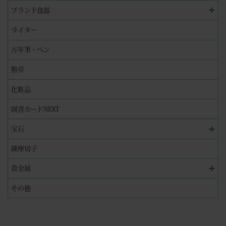
✛
ブランド食器
ライター
万年筆・ペン
勲章
化粧品
図書カードNEXT
✛
宝石
薩摩切子
✛
貴金属
その他