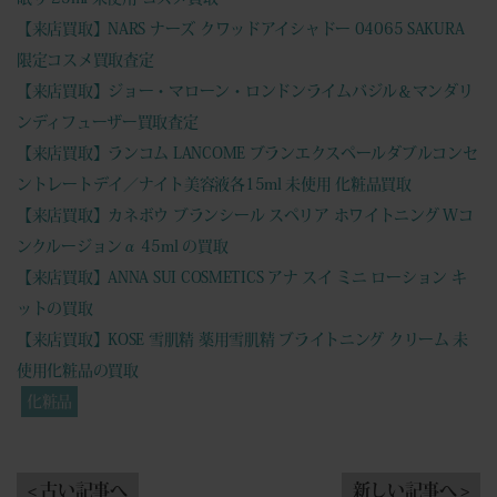
【来店買取】NARS ナーズ クワッドアイシャドー 04065 SAKURA
限定コスメ買取査定
【来店買取】ジョー・マローン・ロンドンライムバジル＆マンダリ
ンディフューザー買取査定
【来店買取】ランコム LANCOME ブランエクスペールダブルコンセ
ントレートデイ／ナイト美容液各15ml 未使用 化粧品買取
【来店買取】カネボウ ブランシール スペリア ホワイトニング Wコ
ンクルージョンα 45ml の買取
【来店買取】ANNA SUI COSMETICS アナ スイ ミニ ローション キ
ットの買取
【来店買取】KOSE 雪肌精 薬用雪肌精 ブライトニング クリーム 未
使用化粧品の買取
化粧品
< 古い記事へ
新しい記事へ >