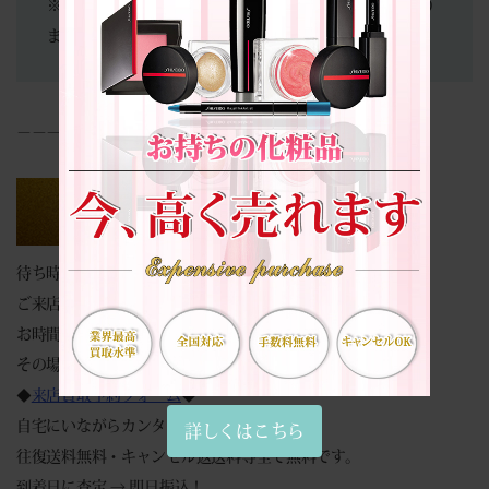
※当店は買取専門店となります。商品の販売は行っており
ません。
－－－－－－－－－－－－－－－－
待ち時間０分。
ご来店でのスムーズなお買取りは予約が便利です。
お時間のない場合でもご安心ください。
その場で現金買取致します。
◆
来店買取予約フォーム
◆
自宅にいながらカンタン見積もり♪
詳しくはこちら
往復送料無料・キャンセル返送料等全て無料です。
到着日に査定 → 即日振込！