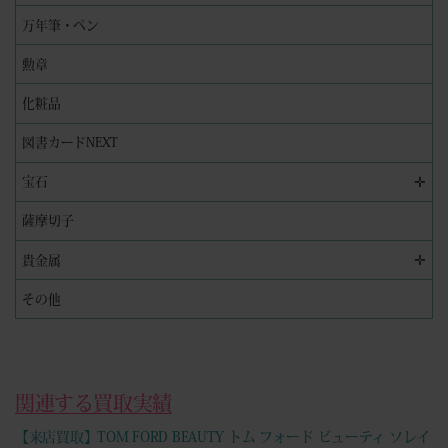
万年筆・ペン
勲章
化粧品
図書カードNEXT
✛
宝石
薩摩切子
✛
貴金属
その他
関連する買取実績
【来店買取】TOM FORD BEAUTY トム フォード ビューティ ソレイ