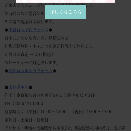
ご来店でのスムーズなお買取りは予約が便利です。
詳しくはこちら
お時間のない場合でもご安心ください。
その場で現金買取致します。
◆
来店買取予約フォーム
◆
自宅にいながらカンタン見積もり♪
往復送料無料・キャンセル返送料等全て無料です。
到着日に査定 → 即日振込！
スピーディーに対応致します。
◆
宅配買取申込みフォーム
◆
－－－－－－－－－－－－－－－－
■
表参道本店
■
住所：東京都渋谷区神宮前6-6-2 原宿ベルピアB1F
TEL：03-6427-9300
営業時間：（平日）10:00～18:00 （祝日）10:00～17:00
定休日：土曜日・日曜日
アクセス：明治神宮前駅から徒歩2分、原宿駅から徒歩5分、表参道