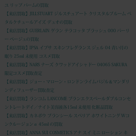
ユ リップ バームの買取
【来店買取】JILLSTUART ジルスチュアート クリスタルブルーム ペ
タルクチュールアイズ デュオの買取
【来店買取】GUERLAIN ゲラン テラコッタ ブラッシュ 000 パーリ
ー ベージュの買取
【来店買取】IPSA イプサ スキンフレグランス ジェル 04 青い月の
眠り 25ml 未使用 コスメ買取
【来店買取】NARS ナーズ クワッドアイシャドー 04065 SAKURA
限定コスメ買取査定
【来店買取】ジョー・マローン・ロンドンライムバジル＆マンダリ
ンディフューザー買取査定
【来店買取】ランコム LANCOME ブランエクスペールダブルコンセ
ントレートデイ／ナイト美容液各15ml 未使用 化粧品買取
【来店買取】カネボウ ブランシール スペリア ホワイトニング Wコ
ンクルージョンα 45ml の買取
【来店買取】ANNA SUI COSMETICS アナ スイ ミニ ローション キ