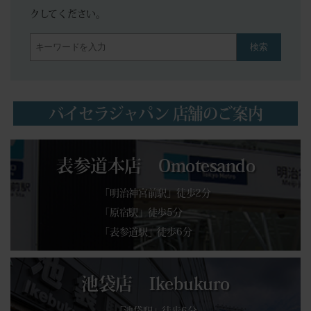
クしてください。
検索
バイセラジャパン 店舗のご案内
表参道本店 Omotesando
「明治神宮前駅」徒歩2分
「原宿駅」徒歩5分
「表参道駅」徒歩6分
池袋店 Ikebukuro
「池袋駅」徒歩6分