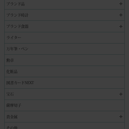
✛
ブランド品
✛
ブランド時計
✛
ブランド食器
ライター
万年筆・ペン
勲章
化粧品
図書カードNEXT
✛
宝石
薩摩切子
✛
貴金属
その他