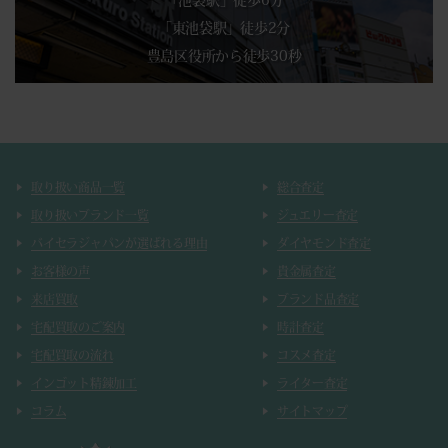
「東池袋駅」徒歩2分
豊島区役所から徒歩30秒
取り扱い商品一覧
総合査定
取り扱いブランド一覧
ジュエリー査定
バイセラジャパンが選ばれる理由
ダイヤモンド査定
お客様の声
貴金属査定
来店買取
ブランド品査定
宅配買取のご案内
時計査定
宅配買取の流れ
コスメ査定
インゴット精錬加工
ライター査定
コラム
サイトマップ