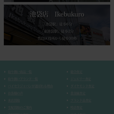
池袋店 Ikebukuro
「池袋駅」徒歩6分
「東池袋駅」徒歩2分
豊島区役所から徒歩30秒
取り扱い商品一覧
総合査定
取り扱いブランド一覧
ジュエリー査定
バイセラジャパンが選ばれる理由
ダイヤモンド査定
お客様の声
貴金属査定
来店買取
ブランド品査定
宅配買取のご案内
時計査定