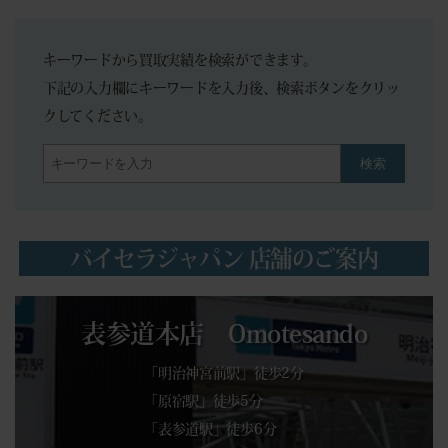
キーワードから買取実績を検索ができます。
下記の入力欄にキーワードを入力後、検索ボタンをクリッ
クしてください。
検索
バイセラジャパン 店舗のご案内
表参道本店 Omotesando
「明治神宮前駅」徒歩2分
「原宿駅」徒歩5分
「表参道駅」徒歩6分