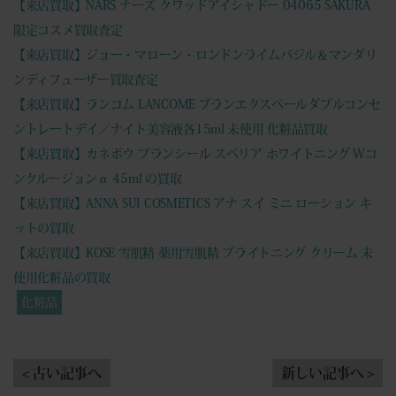
【来店買取】NARS ナーズ クワッドアイシャドー 04065 SAKURA
限定コスメ買取査定
【来店買取】ジョー・マローン・ロンドンライムバジル＆マンダリ
ンディフューザー買取査定
【来店買取】ランコム LANCOME ブランエクスペールダブルコンセ
ントレートデイ／ナイト美容液各15ml 未使用 化粧品買取
【来店買取】カネボウ ブランシール スペリア ホワイトニング Wコ
ンクルージョンα 45ml の買取
【来店買取】ANNA SUI COSMETICS アナ スイ ミニ ローション キ
ットの買取
【来店買取】KOSE 雪肌精 薬用雪肌精 ブライトニング クリーム 未
使用化粧品の買取
化粧品
< 古い記事へ
新しい記事へ >