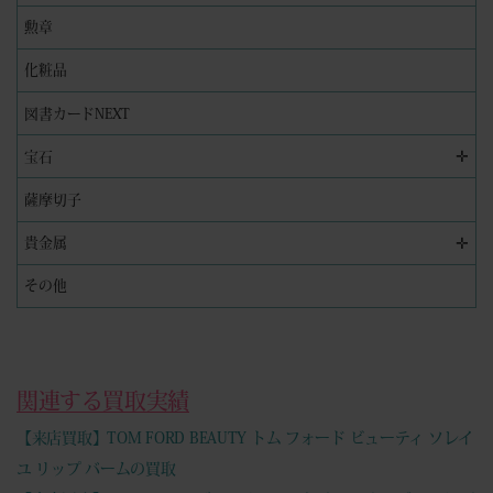
勲章
化粧品
図書カードNEXT
✛
宝石
薩摩切子
✛
貴金属
その他
関連する買取実績
【来店買取】TOM FORD BEAUTY トム フォード ビューティ ソレイ
ユ リップ バームの買取