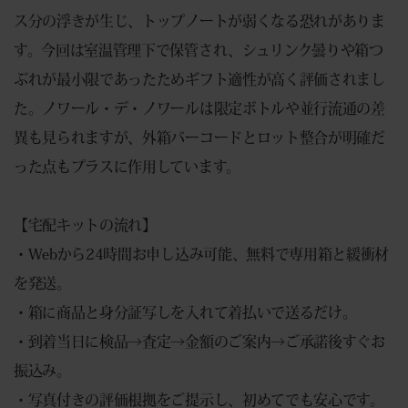
ス分の浮きが生じ、トップノートが弱くなる恐れがありま
す。今回は室温管理下で保管され、シュリンク曇りや箱つ
ぶれが最小限であったためギフト適性が高く評価されまし
た。ノワール・デ・ノワールは限定ボトルや並行流通の差
異も見られますが、外箱バーコードとロット整合が明確だ
った点もプラスに作用しています。
【宅配キットの流れ】
・Webから24時間お申し込み可能、無料で専用箱と緩衝材
を発送。
・箱に商品と身分証写しを入れて着払いで送るだけ。
・到着当日に検品→査定→金額のご案内→ご承諾後すぐお
振込み。
・写真付きの評価根拠をご提示し、初めてでも安心です。