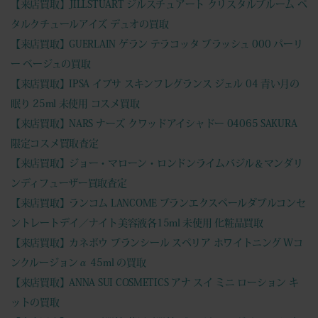
【来店買取】JILLSTUART ジルスチュアート クリスタルブルーム ペ
タルクチュールアイズ デュオの買取
【来店買取】GUERLAIN ゲラン テラコッタ ブラッシュ 000 パーリ
ー ベージュの買取
【来店買取】IPSA イプサ スキンフレグランス ジェル 04 青い月の
眠り 25ml 未使用 コスメ買取
【来店買取】NARS ナーズ クワッドアイシャドー 04065 SAKURA
限定コスメ買取査定
【来店買取】ジョー・マローン・ロンドンライムバジル＆マンダリ
ンディフューザー買取査定
【来店買取】ランコム LANCOME ブランエクスペールダブルコンセ
ントレートデイ／ナイト美容液各15ml 未使用 化粧品買取
【来店買取】カネボウ ブランシール スペリア ホワイトニング Wコ
ンクルージョンα 45ml の買取
【来店買取】ANNA SUI COSMETICS アナ スイ ミニ ローション キ
ットの買取