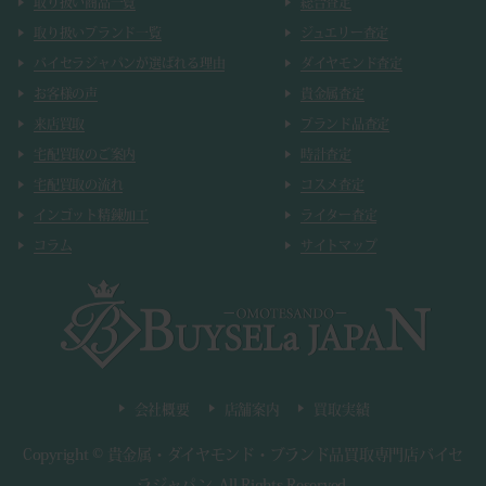
取り扱い商品一覧
総合査定
取り扱いブランド一覧
ジュエリー査定
バイセラジャパンが選ばれる理由
ダイヤモンド査定
お客様の声
貴金属査定
来店買取
ブランド品査定
宅配買取のご案内
時計査定
宅配買取の流れ
コスメ査定
インゴット精錬加工
ライター査定
コラム
サイトマップ
会社概要
店舗案内
買取実績
Copyright ©
貴金属・ダイヤモンド・ブランド品買取専門店バイセ
ラジャパン
.
All Rights Reserved.