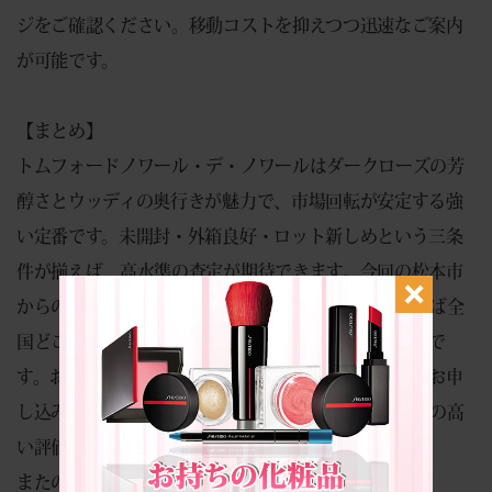
ジをご確認ください。移動コストを抑えつつ迅速なご案内
が可能です。
【まとめ】
トムフォードノワール・デ・ノワールはダークローズの芳
醇さとウッディの奥行きが魅力で、市場回転が安定する強
い定番です。未開封・外箱良好・ロット新しめという三条
件が揃えば、高水準の査定が期待できます。今回の松本市
からの宅配事例のように、無料宅配キットを活用すれば全
国どこからでも安全かつスピーディーに現金化が可能で
す。お手持ちの商品のお見積りは以下のフォームからお申
し込みください。到着当日の迅速なご案内と、透明性の高
い評価で安心の体験をご提供します。
またのご利用を心よりお待ち致しております