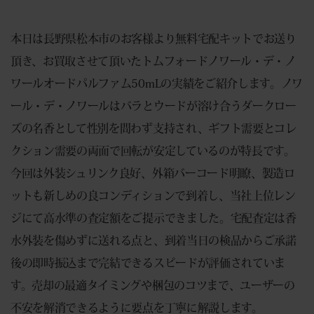
本日は長野県松本市のお客様より無料宅配キットでお送り
頂き、お買取させて頂いたトムフォードノワール・デ・ノ
ワールオードパルファム50mLの実績をご紹介します。ノワ
ール・デ・ノワールはバラとウードが溶け合うダークロー
ズの名香として性別を問わず支持され、ギフト需要とコレ
クション需要の両面で回転が安定しているのが特長です。
今回は外装シュリンク良好、外箱バーコード明瞭、製造ロ
ットも新しめの良コンディションで到着し、当社上位レン
ジにて高水準の査定額をご提示できました。宅配査定は香
水外装を傷めずに送れる点と、到着当日の検品からご承諾
後の即時振込まで完結できるスピードが評価されていま
す。売却の最適タイミングや梱包のコツまで、ユーザーの
不安を解消できるように要点を丁寧に解説します。