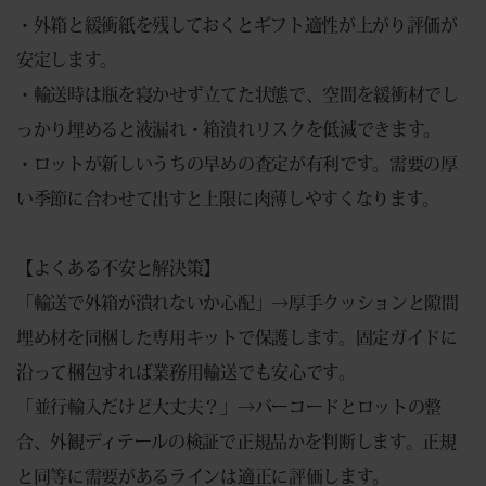
・外箱と緩衝紙を残しておくとギフト適性が上がり評価が
安定します。
・輸送時は瓶を寝かせず立てた状態で、空間を緩衝材でし
っかり埋めると液漏れ・箱潰れリスクを低減できます。
・ロットが新しいうちの早めの査定が有利です。需要の厚
い季節に合わせて出すと上限に肉薄しやすくなります。
【よくある不安と解決策】
「輸送で外箱が潰れないか心配」→厚手クッションと隙間
埋め材を同梱した専用キットで保護します。固定ガイドに
沿って梱包すれば業務用輸送でも安心です。
「並行輸入だけど大丈夫？」→バーコードとロットの整
合、外観ディテールの検証で正規品かを判断します。正規
と同等に需要があるラインは適正に評価します。