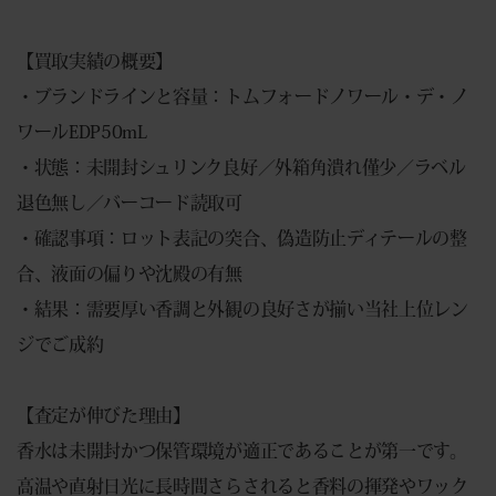
【買取実績の概要】
・ブランドラインと容量：トムフォードノワール・デ・ノ
ワールEDP50mL
・状態：未開封シュリンク良好／外箱角潰れ僅少／ラベル
退色無し／バーコード読取可
・確認事項：ロット表記の突合、偽造防止ディテールの整
合、液面の偏りや沈殿の有無
・結果：需要厚い香調と外観の良好さが揃い当社上位レン
ジでご成約
【査定が伸びた理由】
香水は未開封かつ保管環境が適正であることが第一です。
高温や直射日光に長時間さらされると香料の揮発やワック