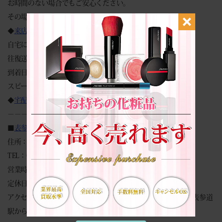
お時間のない場合でもご安心ください。
その場で現金買取致します。
◆
来店買取予約フォーム
◆
自宅にいながらカンタン見積もり♪
往復送料無料・キャンセル返送料等全て無料です。
到着日に査定 → 即日振込！
スピーディーに対応致します。
◆
宅配買取申込みフォーム
◆
－－－－－－－－－－－－－－－－
■
表参道本店
■
住所：東京都渋谷区神宮前6-6-2 原宿ベルピアB1F
TEL：03-6427-9300
営業時間：（平日）10:00～18:00 （祝日）10:00～17:00
定休日：土曜日・日曜日
アクセス：明治神宮前駅から徒歩2分、原宿駅から徒歩5分、表参道
駅から徒歩5分