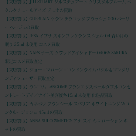
【来店買取】JILLSTUART ジルスチュアート クリスタルブルーム ペ
タルクチュールアイズ デュオの買取
【来店買取】GUERLAIN ゲラン テラコッタ ブラッシュ 000 パーリ
ー ベージュの買取
【来店買取】IPSA イプサ スキンフレグランス ジェル 04 青い月の
眠り 25ml 未使用 コスメ買取
【来店買取】NARS ナーズ クワッドアイシャドー 04065 SAKURA
限定コスメ買取査定
【来店買取】ジョー・マローン・ロンドンライムバジル＆マンダリ
ンディフューザー買取査定
【来店買取】ランコム LANCOME ブランエクスペールダブルコンセ
ントレートデイ／ナイト美容液各15ml 未使用 化粧品買取
【来店買取】カネボウ ブランシール スペリア ホワイトニング Wコ
ンクルージョンα 45ml の買取
【来店買取】ANNA SUI COSMETICS アナ スイ ミニ ローション キ
ットの買取