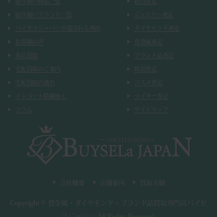
取り扱い商品一覧
総合査定
取り扱いブランド一覧
ジュエリー査定
バイセラジャパンが選ばれる理由
ダイヤモンド査定
お客様の声
貴金属査定
来店買取
ブランド品査定
宅配買取のご案内
時計査定
宅配買取の流れ
コスメ査定
インゴット精錬加工
ライター査定
コラム
サイトマップ
会社概要
店舗案内
買取実績
Copyright ©
貴金属・ダイヤモンド・ブランド品買取専門店バイセ
ラジャパン
.
All Rights Reserved.