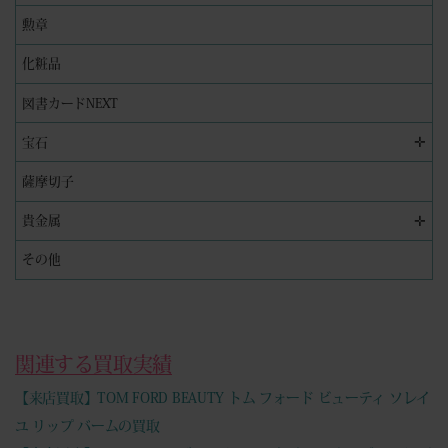
勲章
化粧品
図書カードNEXT
✛
宝石
薩摩切子
✛
貴金属
その他
関連する買取実績
【来店買取】TOM FORD BEAUTY トム フォード ビューティ ソレイ
ユ リップ バームの買取