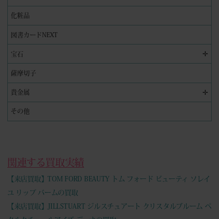
化粧品
図書カードNEXT
✛
宝石
薩摩切子
✛
貴金属
その他
関連する買取実績
【来店買取】TOM FORD BEAUTY トム フォード ビューティ ソレイ
ユ リップ バームの買取
【来店買取】JILLSTUART ジルスチュアート クリスタルブルーム ペ