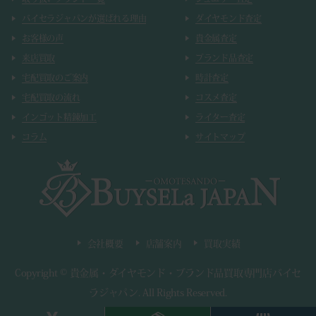
バイセラジャパンが選ばれる理由
ダイヤモンド査定
お客様の声
貴金属査定
来店買取
ブランド品査定
宅配買取のご案内
時計査定
宅配買取の流れ
コスメ査定
インゴット精錬加工
ライター査定
コラム
サイトマップ
会社概要
店舗案内
買取実績
Copyright ©
貴金属・ダイヤモンド・ブランド品買取専門店バイセ
ラジャパン
.
All Rights Reserved.
東京都公安委員会 第303320809319号