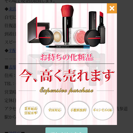
その場で現金買取致します。
◆
来店買取予約フォーム
◆
自宅にいながらカンタン見積もり♪
往復送料無料・キャンセル返送料等全て無料です。
到着日に査定 → 即日振込！
スピーディーに対応致します。
◆
宅配買取申込みフォーム
◆
－－－－－－－－－－－－－－－－
■
表参道本店
■
住所：東京都渋谷区神宮前6-6-2 原宿ベルピアB1F
TEL：03-6427-9300
営業時間：（平日）10:00～18:00 （祝日）10:00～17:00
定休日：土曜日・日曜日
アクセス：明治神宮前駅から徒歩2分、原宿駅から徒歩5分、表参道
駅から徒歩5分