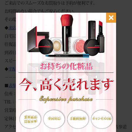
ご来店でのスムーズなお買取りは予約が便利です。
お時間のない場合でもご安心ください。
その場で現金買取致します。
◆
来店買取予約フォーム
◆
自宅にいながらカンタン見積もり♪
往復送料無料・キャンセル返送料等全て無料です。
到着日に査定 → 即日振込！
スピーディーに対応致します。
◆
宅配買取申込みフォーム
◆
－－－－－－－－－－－－－－－－
■
表参道本店
■
住所：東京都渋谷区神宮前6-6-2 原宿ベルピアB1F
TEL：03-6427-9300
営業時間：（平日）10:00～18:00 （祝日）10:00～17:00
定休日：土曜日・日曜日
アクセス：明治神宮前駅から徒歩2分、原宿駅から徒歩5分、表参道