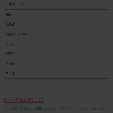
万年筆・ペン
勲章
化粧品
図書カードNEXT
✛
宝石
薩摩切子
✛
貴金属
その他
関連する買取実績
【来店買取】TOM FORD BEAUTY トム フォード ビューティ ソレイ