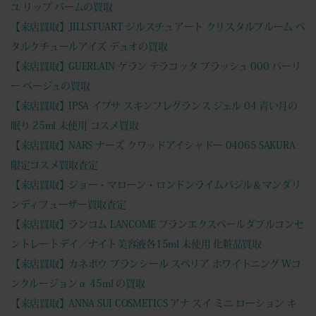
ユ リップ バームの買取
【来店買取】JILLSTUART ジルスチュアート クリスタルブルーム ペ
タルクチュールアイズ デュオの買取
【来店買取】GUERLAIN ゲラン テラコッタ ブラッシュ 000 パーリ
ー ベージュの買取
【来店買取】IPSA イプサ スキンフレグランス ジェル 04 青い月の
眠り 25ml 未使用 コスメ買取
【来店買取】NARS ナーズ クワッドアイシャドー 04065 SAKURA
限定コスメ買取査定
【来店買取】ジョー・マローン・ロンドンライムバジル＆マンダリ
ンディフューザー買取査定
【来店買取】ランコム LANCOME ブランエクスペールダブルコンセ
ントレートデイ／ナイト美容液各15ml 未使用 化粧品買取
【来店買取】カネボウ ブランシール スペリア ホワイトニング Wコ
ンクルージョンα 45ml の買取
【来店買取】ANNA SUI COSMETICS アナ スイ ミニ ローション キ