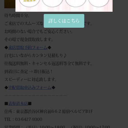
待ち時間０分。
詳しくはこちら
ご来店でのスムーズなお買取りは予約が便利です。
お時間のない場合でもご安心ください。
その場で現金買取致します。
◆
来店買取予約フォーム
◆
自宅にいながらカンタン見積もり♪
往復送料無料・キャンセル返送料等全て無料です。
到着日に査定 → 即日振込！
スピーディーに対応致します。
◆
宅配買取申込みフォーム
◆
－－－－－－－－－－－－－－－－
■
表参道本店
■
住所：東京都渋谷区神宮前6-6-2 原宿ベルピアB1F
TEL：03-6427-9300
営業時間：（平日）10:00～18:00 （祝日）10:00～17:00