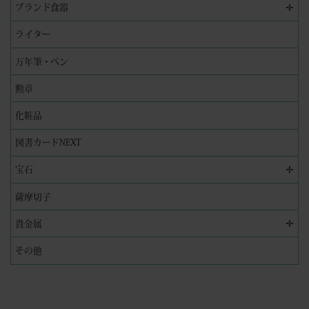
✛
ブランド食器
ライター
万年筆・ペン
勲章
化粧品
図書カードNEXT
✛
宝石
薩摩切子
✛
貴金属
その他