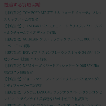
関連する買取実績
【来店買取】TOM FORD BEAUTY トム フォード ビューティ ソレイ
ユ リップ バームの買取
【来店買取】JILLSTUART ジルスチュアート クリスタルブルーム ペ
タルクチュールアイズ デュオの買取
【来店買取】GUERLAIN ゲラン テラコッタ ブラッシュ 000 パーリ
ー ベージュの買取
【来店買取】IPSA イプサ スキンフレグランス ジェル 04 青い月の
眠り 25ml 未使用 コスメ買取
【来店買取】NARS ナーズ クワッドアイシャドー 04065 SAKURA
限定コスメ買取査定
【来店買取】ジョー・マローン・ロンドンライムバジル＆マンダリ
ンディフューザー買取査定
【来店買取】ランコム LANCOME ブランエクスペールダブルコンセ
ントレートデイ／ナイト美容液各15ml 未使用 化粧品買取
【来店買取】カネボウ ブランシール スペリア ホワイトニング Wコ