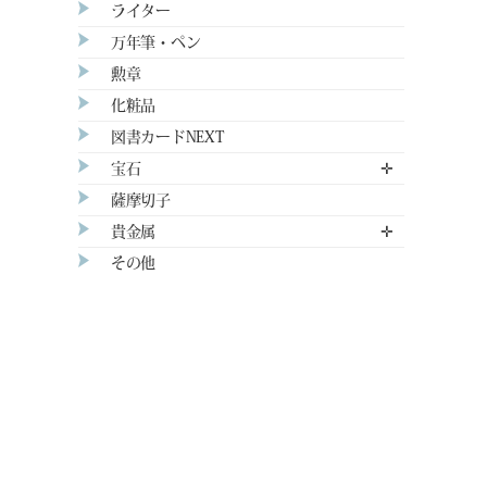
ライター
万年筆・ペン
勲章
化粧品
図書カードNEXT
宝石
✛
薩摩切子
貴金属
✛
その他