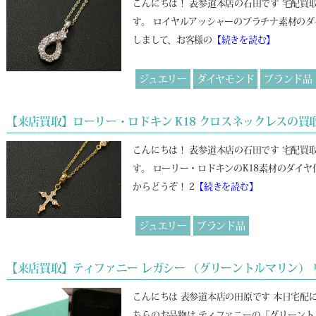
こんにちは！ 表参道本店の石田です 宅配
す。 ロイヤルアッシャーのプラチナ素材のダ
しまして、お客様の
【続きを読む】
ジュエリー
ダイヤモンド
ブランド品
【来店買取】ローリー・ロドキン K18 クロスネックレスの買
こんにちは！ 表参道本店の石田です 宅配
す。 ローリー・ロドキンのK18素材のダイ
からどうぞ！ 2
【続きを読む】
ジュエリー
ブランド品
【来店買取】ティファニー レガシー （グリーントルマリン） 
こんにちは 表参道本店の田原です 本日宅配
ちらのお品物は ティファニーの『グリーント