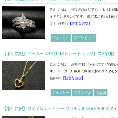
こんにちは！ 池袋店の藤堂です。 本日お買
イヤモンドリングです。 鑑定書があれば忘れ
ぞ！ 24時間
【続きを読む】
ジュエリー
ダイヤモンド
【来店買取】アーカー AHKAH K18 ハートネックレスの買取
こんにちは！ 表参道本店の石田です 宅配
す。 アーカーAHKAHのK18素材のダイヤ
ね[emoj
【続きを読む】
ジュエリー
ブランド品
貴金属
【来店買取】ロイヤルアッシャー プラチナ(Pt850/Pt900)