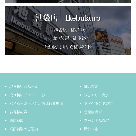
池袋店 Ikebukuro
「池袋駅」徒歩6分
「東池袋駅」徒歩2分
豊島区役所から徒歩30秒
取り扱い商品一覧
総合査定
取り扱いブランド一覧
ジュエリー査定
バイセラジャパンが選ばれる理由
ダイヤモンド査定
お客様の声
貴金属査定
来店買取
ブランド品査定
宅配買取のご案内
時計査定