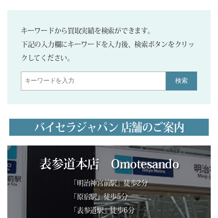
キーワードから買取実績を検索ができます。
下記の入力欄にキーワードを入力後、検索ボタンをクリッ
クしてください。
検索
バイセラジャパン 店舗のご案内
表参道本店 Omotesando
「明治神宮前駅」徒歩2分
「原宿駅」徒歩5分
「表参道駅」徒歩6分