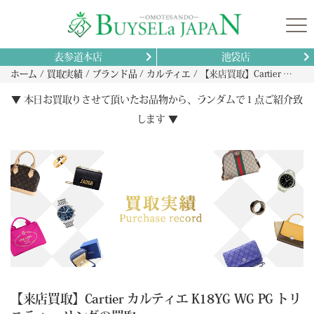
表参道本店
池袋店
ホーム
買取実績
ブランド品
カルティエ
【来店買取】Cartier カルティエ K18YG WG PG トリニティー リングの買取
▼ 本日お買取りさせて頂いたお品物から、ランダムで１点ご紹介致
します ▼
【来店買取】Cartier カルティエ K18YG WG PG トリ