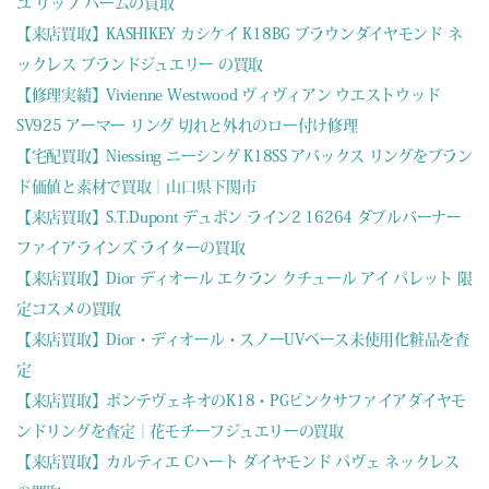
ユ リップ バームの買取
【来店買取】KASHIKEY カシケイ K18BG ブラウンダイヤモンド ネ
ックレス ブランドジュエリー の買取
【修理実績】Vivienne Westwood ヴィヴィアン ウエストウッド
SV925 アーマー リング 切れと外れのロー付け修理
【宅配買取】Niessing ニーシング K18SS アバックス リングをブラン
ド価値と素材で買取｜山口県下関市
【来店買取】S.T.Dupont デュポン ライン2 16264 ダブルバーナー
ファイアラインズ ライターの買取
【来店買取】Dior ディオール エクラン クチュール アイ パレット 限
定コスメの買取
【来店買取】Dior・ディオール・スノーUVベース未使用化粧品を査
定
【来店買取】ポンテヴェキオのK18・PGピンクサファイアダイヤモ
ンドリングを査定｜花モチーフジュエリーの買取
【来店買取】カルティエ Cハート ダイヤモンド パヴェ ネックレス