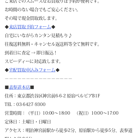
ご来店でのスムーズなお買取りは予約が便利です。
お時間のない場合でもご安心ください。
その場で現金買取致します。
◆
来店買取予約フォーム
◆
自宅にいながらカンタン見積もり♪
往復送料無料・キャンセル返送料等全て無料です。
到着日に査定 → 即日振込！
スピーディーに対応致します。
◆
宅配買取申込みフォーム
◆
－－－－－－－－－－－－－－－－
■
表参道本店
■
住所：東京都渋谷区神宮前6-6-2 原宿ベルピアB1F
TEL：03-6427-9300
営業時間：（平日）10:00～18:00 （祝日）10:00～17:00
定休日：土曜日・日曜日
アクセス：明治神宮前駅から徒歩2分、原宿駅から徒歩5分、表参道