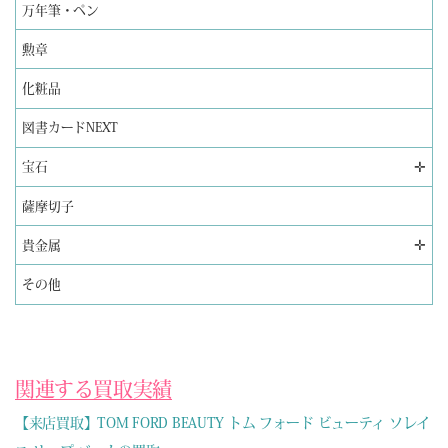
万年筆・ペン
勲章
化粧品
図書カードNEXT
✛
宝石
薩摩切子
✛
貴金属
その他
関連する買取実績
【来店買取】TOM FORD BEAUTY トム フォード ビューティ ソレイ