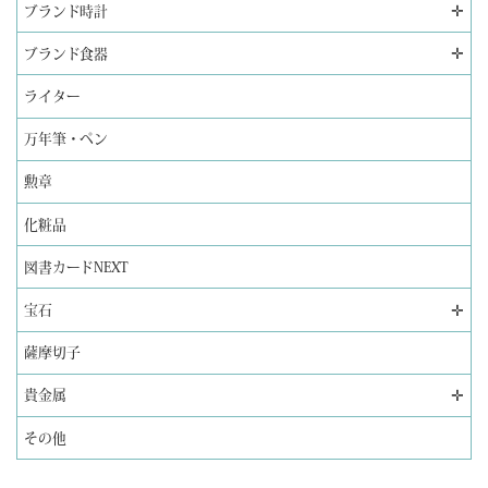
✛
ブランド時計
✛
ブランド食器
ライター
万年筆・ペン
勲章
化粧品
図書カードNEXT
✛
宝石
薩摩切子
✛
貴金属
その他