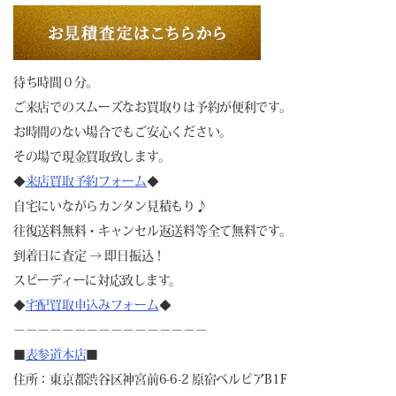
待ち時間０分。
ご来店でのスムーズなお買取りは予約が便利です。
お時間のない場合でもご安心ください。
その場で現金買取致します。
◆
来店買取予約フォーム
◆
自宅にいながらカンタン見積もり♪
往復送料無料・キャンセル返送料等全て無料です。
到着日に査定 → 即日振込！
スピーディーに対応致します。
◆
宅配買取申込みフォーム
◆
－－－－－－－－－－－－－－－－
■
表参道本店
■
住所：東京都渋谷区神宮前6-6-2 原宿ベルピアB1F