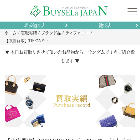
表参道本店
池袋店
ホーム
買取実績
ブランド品
ティファニー
【来店買取】TIFFANY＆CO. ティファニー アトラス ダイヤモンド リング 買取 ブランドジュエリー査定
▼ 本日お買取りさせて頂いたお品物から、ランダムで１点ご紹介致
します ▼