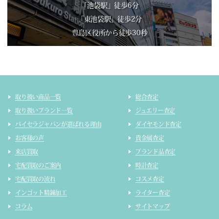
「池袋駅」徒歩6分
「東池袋駅」徒歩2分
豊島区役所から徒歩30秒
取り扱い商品一覧
総合査定
取り扱いブランド一覧
ジュエリー査定
バイセラジャパンが選ばれる理由
ダイヤモンド査定
お客様の声
貴金属査定
来店買取
ブランド品査定
宅配買取のご案内
時計査定
宅配買取の流れ
コスメ査定
インゴット精錬加工
ライター査定
コラム
サイトマップ