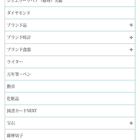
ジュエリーリペア（修理）実績
ダイヤモンド
✛
ブランド品
✛
ブランド時計
✛
ブランド食器
ライター
万年筆・ペン
勲章
化粧品
図書カードNEXT
✛
宝石
薩摩切子