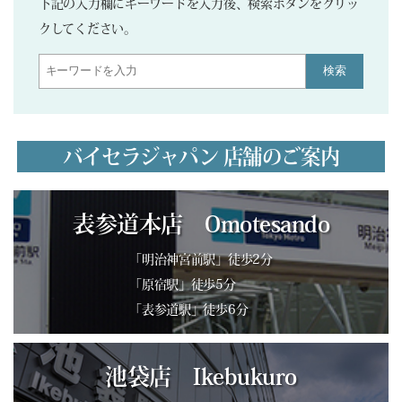
下記の入力欄にキーワードを入力後、検索ボタンをクリッ
クしてください。
検索
バイセラジャパン 店舗のご案内
表参道本店 Omotesando
「明治神宮前駅」徒歩2分
「原宿駅」徒歩5分
「表参道駅」徒歩6分
池袋店 Ikebukuro