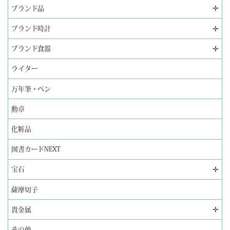
✛
ブランド品
✛
ブランド時計
✛
ブランド食器
ライター
万年筆・ペン
勲章
化粧品
図書カードNEXT
✛
宝石
薩摩切子
✛
貴金属
その他