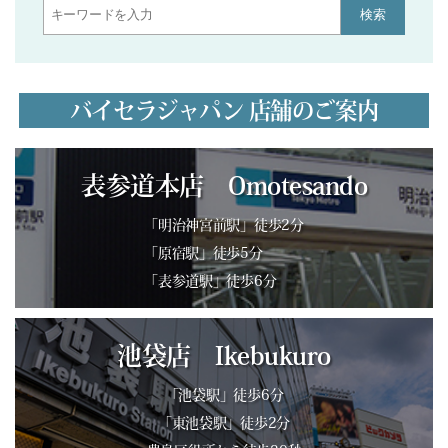
検索
バイセラジャパン 店舗のご案内
表参道本店 Omotesando
「明治神宮前駅」徒歩2分
「原宿駅」徒歩5分
「表参道駅」徒歩6分
池袋店 Ikebukuro
「池袋駅」徒歩6分
「東池袋駅」徒歩2分