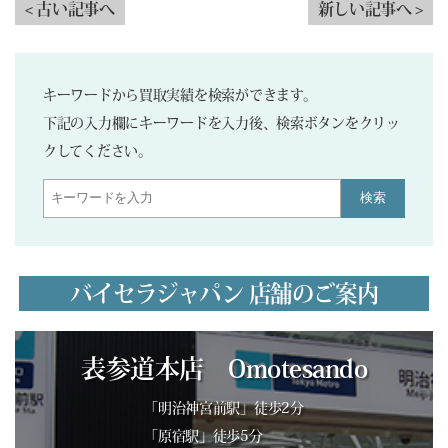
< 古い記事へ
新しい記事へ >
キーワードから買取実績を検索ができます。
下記の入力欄にキーワードを入力後、検索ボタンをクリッ
クしてください。
検索
バイセラジャパン 店舗のご案内
表参道本店 Omotesando
「明治神宮前駅」徒歩2分
「原宿駅」徒歩5分