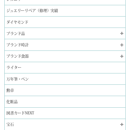
ジュエリーリペア（修理）実績
ダイヤモンド
✛
ブランド品
✛
ブランド時計
✛
ブランド食器
ライター
万年筆・ペン
勲章
化粧品
図書カードNEXT
✛
宝石