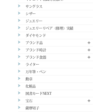
サングラス
シザー
ジュエリー
ジュエリーリペア（修理）実績
ダイヤモンド
ブランド品
✛
ブランド時計
✛
ブランド食器
✛
ライター
万年筆・ペン
勲章
化粧品
図書カードNEXT
宝石
✛
薩摩切子