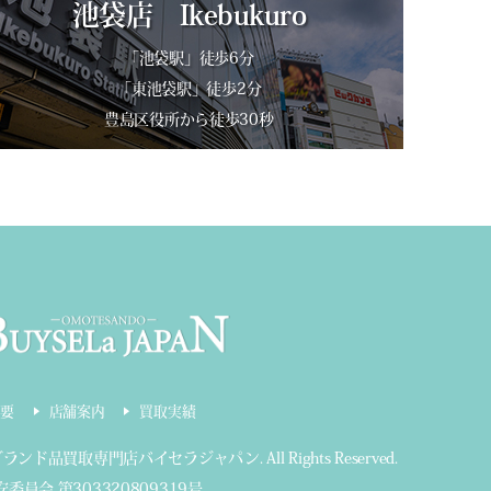
池袋店 Ikebukuro
「池袋駅」徒歩6分
「東池袋駅」徒歩2分
豊島区役所から徒歩30秒
要
店舗案内
買取実績
ブランド品買取専門店バイセラジャパン
.
All Rights Reserved.
委員会 第303320809319号