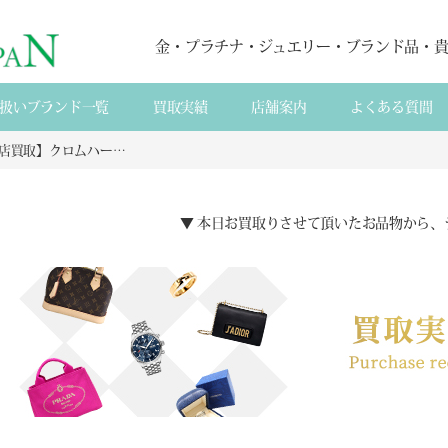
金・プラチナ・ジュエリー・ブランド品・
扱いブランド一覧
買取実績
店舗案内
よくある質間
【来店買取】クロムハーツ SV925 CHクロス ベビーファットチャーム ダイヤ の買取
▼ 本日お買取りさせて頂いたお品物から、