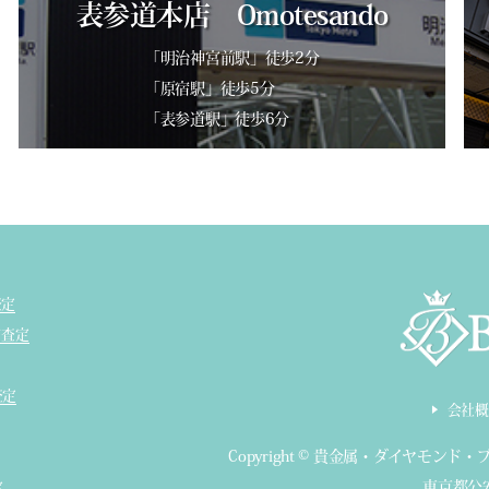
表参道本店 Omotesando
「明治神宮前駅」徒歩2分
「原宿駅」徒歩5分
「表参道駅」徒歩6分
査定
ド査定
査定
会社概
Copyright ©
貴金属・ダイヤモンド・
東京都公安
定