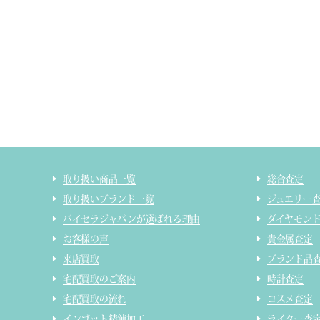
取り扱い商品一覧
総合査定
取り扱いブランド一覧
ジュエリー
バイセラジャパンが選ばれる理由
ダイヤモン
お客様の声
貴金属査定
来店買取
ブランド品
宅配買取のご案内
時計査定
宅配買取の流れ
コスメ査定
インゴット精錬加工
ライター査