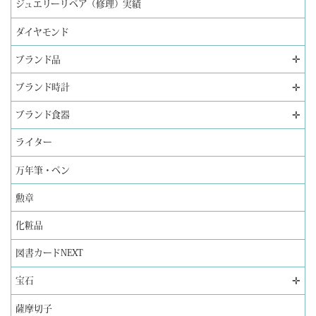
ジュエリーリペア（修理）実績
ダイヤモンド
✛
ブランド品
✛
ブランド時計
✛
ブランド食器
ライター
万年筆・ペン
勲章
化粧品
図書カードNEXT
✛
宝石
薩摩切子