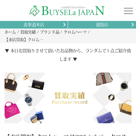
表参道本店
池袋店
ホーム
買取実績
ブランド品
クロムハーツ
【来店買取】クロムハーツ SV925 シルバー クロスボール ヘアバンドの買取
▼ 本日お買取りさせて頂いたお品物から、ランダムで１点ご紹介致
します ▼