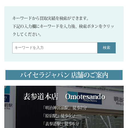
キーワードから買取実績を検索ができます。
下記の入力欄にキーワードを入力後、検索ボタンをクリッ
クしてください。
検索
バイセラジャパン 店舗のご案内
表参道本店 Omotesando
「明治神宮前駅」徒歩2分
「原宿駅」徒歩5分
「表参道駅」徒歩6分