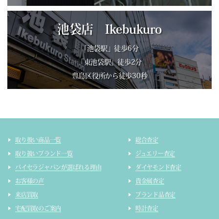
池袋店 Ikebukuro
「池袋駅」徒歩6分
「東池袋駅」徒歩2分
豊島区役所から徒歩30秒
取り扱い商品一覧
総合査定
取り扱いブランド一覧
ジュエリー査定
バイセラジャパンが選ばれる理由
ダイヤモンド査定
お客様の声
貴金属査定
来店買取
ブランド品査定
宅配買取のご案内
時計査定