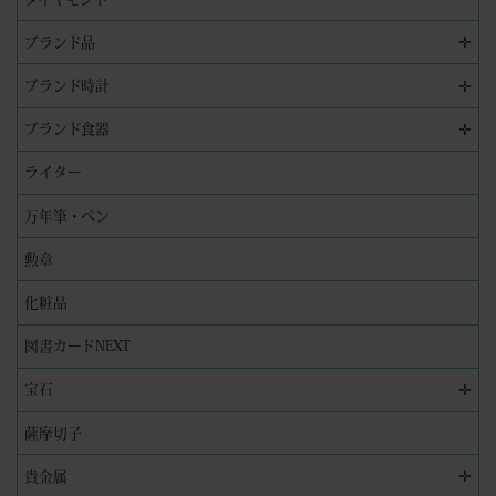
✛
ブランド品
✛
ブランド時計
✛
ブランド食器
ライター
万年筆・ペン
勲章
化粧品
図書カードNEXT
✛
宝石
薩摩切子
✛
貴金属