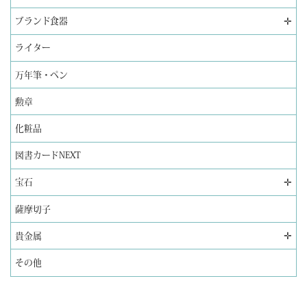
✛
ブランド食器
ライター
万年筆・ペン
勲章
化粧品
図書カードNEXT
✛
宝石
薩摩切子
✛
貴金属
その他