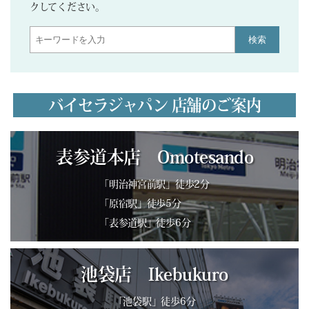
クしてください。
検索
バイセラジャパン 店舗のご案内
表参道本店 Omotesando
「明治神宮前駅」徒歩2分
「原宿駅」徒歩5分
「表参道駅」徒歩6分
池袋店 Ikebukuro
「池袋駅」徒歩6分