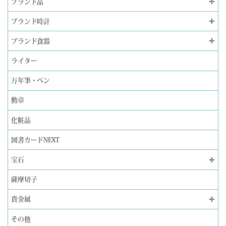
✛
ブランド品
✛
ブランド時計
✛
ブランド食器
ライター
万年筆・ペン
勲章
化粧品
図書カードNEXT
✛
宝石
薩摩切子
✛
貴金属
その他