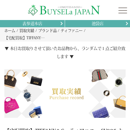
表参道本店
池袋店
ホーム
買取実績
ブランド品
ティファニー
【宅配買取】TIFFANY＆Co. ティファニー SV925 ナローリング 1837 の買取査定｜滋賀県彦根市
▼ 本日お買取りさせて頂いたお品物から、ランダムで１点ご紹介致
します ▼