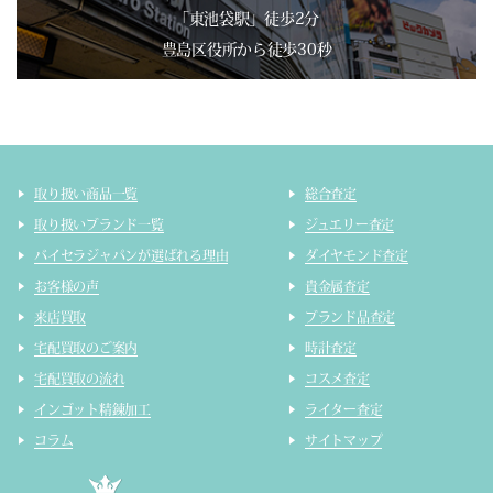
「東池袋駅」徒歩2分
豊島区役所から徒歩30秒
取り扱い商品一覧
総合査定
取り扱いブランド一覧
ジュエリー査定
バイセラジャパンが選ばれる理由
ダイヤモンド査定
お客様の声
貴金属査定
来店買取
ブランド品査定
宅配買取のご案内
時計査定
宅配買取の流れ
コスメ査定
インゴット精錬加工
ライター査定
コラム
サイトマップ