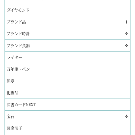
ダイヤモンド
✛
ブランド品
✛
ブランド時計
✛
ブランド食器
ライター
万年筆・ペン
勲章
化粧品
図書カードNEXT
✛
宝石
薩摩切子