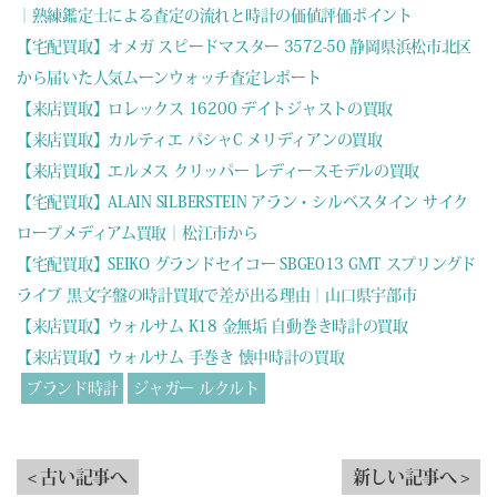
｜熟練鑑定士による査定の流れと時計の価値評価ポイント
【宅配買取】オメガ スピードマスター 3572-50 静岡県浜松市北区
から届いた人気ムーンウォッチ査定レポート
【来店買取】ロレックス 16200 デイトジャストの買取
【来店買取】カルティエ パシャC メリディアンの買取
【来店買取】エルメス クリッパー レディースモデルの買取
【宅配買取】ALAIN SILBERSTEIN アラン・シルベスタイン サイク
ロープメディアム買取｜松江市から
【宅配買取】SEIKO グランドセイコー SBGE013 GMT スプリングド
ライブ 黒文字盤の時計買取で差が出る理由｜山口県宇部市
【来店買取】ウォルサム K18 金無垢 自動巻き時計の買取
【来店買取】ウォルサム 手巻き 懐中時計の買取
ブランド時計
ジャガー ルクルト
< 古い記事へ
新しい記事へ >