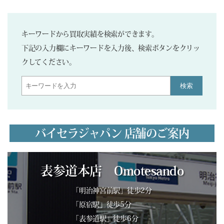
キーワードから買取実績を検索ができます。
下記の入力欄にキーワードを入力後、検索ボタンをクリッ
クしてください。
検索
バイセラジャパン 店舗のご案内
表参道本店 Omotesando
「明治神宮前駅」徒歩2分
「原宿駅」徒歩5分
「表参道駅」徒歩6分