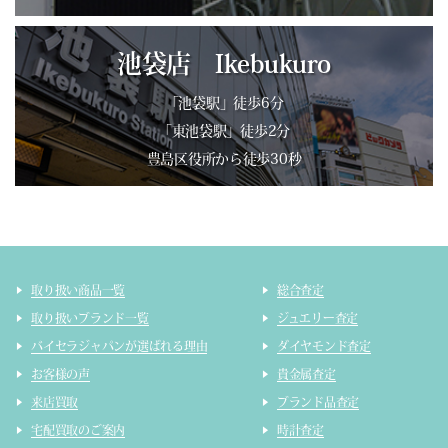
池袋店 Ikebukuro
「池袋駅」徒歩6分
「東池袋駅」徒歩2分
豊島区役所から徒歩30秒
取り扱い商品一覧
総合査定
取り扱いブランド一覧
ジュエリー査定
バイセラジャパンが選ばれる理由
ダイヤモンド査定
お客様の声
貴金属査定
来店買取
ブランド品査定
宅配買取のご案内
時計査定