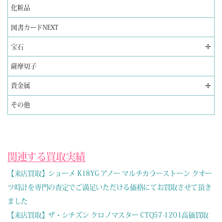
化粧品
図書カードNEXT
✛
宝石
薩摩切子
✛
貴金属
その他
関連する買取実績
【来店買取】ショーメ K18YG アノー マルチカラーストーン クオー
ツ時計を専門の査定でご満足いただける価格にてお買取させて頂き
ました
【来店買取】ザ・シチズン クロノマスター CTQ57-1201高価買取