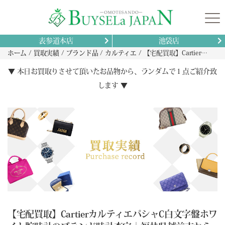
表参道本店
池袋店
ホーム
買取実績
ブランド品
カルティエ
【宅配買取】CartierカルティエパシャC白文字盤ホワイト腕時計のブランド時計査定｜福井県越前市から
▼ 本日お買取りさせて頂いたお品物から、ランダムで１点ご紹介致
します ▼
【宅配買取】CartierカルティエパシャC白文字盤ホワ