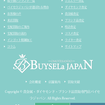
取り扱いブランド一覧
ジュエリー査定
バイセラジャパンが選ばれる理由
ダイヤモンド査定
お客様の声
貴金属査定
来店買取
ブランド品査定
宅配買取のご案内
時計査定
宅配買取の流れ
コスメ査定
インゴット精錬加工
ライター査定
コラム
サイトマップ
会社概要
店舗案内
買取実績
Copyright ©
貴金属・ダイヤモンド・ブランド品買取専門店バイセ
ラジャパン
.
All Rights Reserved.
東京都公安委員会 第303320809319号