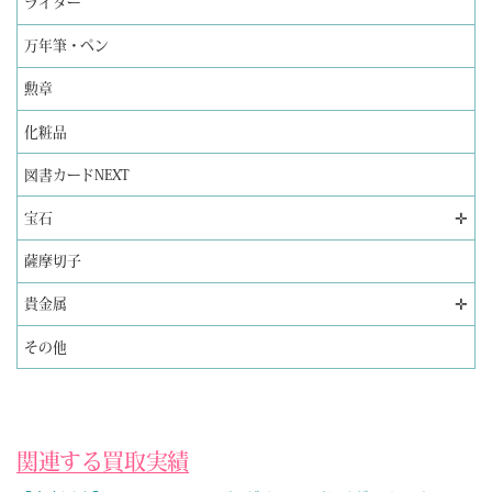
ライター
万年筆・ペン
勲章
化粧品
図書カードNEXT
✛
宝石
薩摩切子
✛
貴金属
その他
関連する買取実績