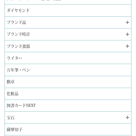
ダイヤモンド
✛
ブランド品
✛
ブランド時計
✛
ブランド食器
ライター
万年筆・ペン
勲章
化粧品
図書カードNEXT
✛
宝石
薩摩切子