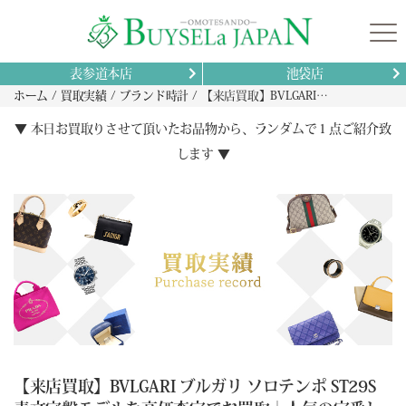
表参道本店
池袋店
ホーム
買取実績
ブランド時計
【来店買取】BVLGARI ブルガリ ソロテンポ ST29S 青文字盤モデルを高価査定でお買取｜人気の定番レディースウォッチ
▼ 本日お買取りさせて頂いたお品物から、ランダムで１点ご紹介致
します ▼
【来店買取】BVLGARI ブルガリ ソロテンポ ST29S