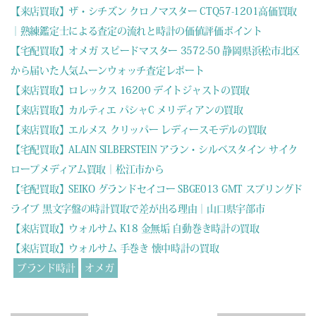
【来店買取】ザ・シチズン クロノマスター CTQ57-1201高価買取
｜熟練鑑定士による査定の流れと時計の価値評価ポイント
【宅配買取】オメガ スピードマスター 3572-50 静岡県浜松市北区
から届いた人気ムーンウォッチ査定レポート
【来店買取】ロレックス 16200 デイトジャストの買取
【来店買取】カルティエ パシャC メリディアンの買取
【来店買取】エルメス クリッパー レディースモデルの買取
【宅配買取】ALAIN SILBERSTEIN アラン・シルベスタイン サイク
ロープメディアム買取｜松江市から
【宅配買取】SEIKO グランドセイコー SBGE013 GMT スプリングド
ライブ 黒文字盤の時計買取で差が出る理由｜山口県宇部市
【来店買取】ウォルサム K18 金無垢 自動巻き時計の買取
【来店買取】ウォルサム 手巻き 懐中時計の買取
ブランド時計
オメガ