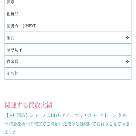
勲章
化粧品
図書カードNEXT
✛
宝石
薩摩切子
✛
貴金属
その他
関連する買取実績
【来店買取】ショーメ K18YG アノー マルチカラーストーン クオー
ツ時計を専門の査定でご満足いただける価格にてお買取させて頂き
ました