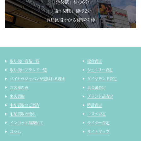
「池袋駅」徒歩6分
「東池袋駅」徒歩2分
豊島区役所から徒歩30秒
取り扱い商品一覧
総合査定
取り扱いブランド一覧
ジュエリー査定
バイセラジャパンが選ばれる理由
ダイヤモンド査定
お客様の声
貴金属査定
来店買取
ブランド品査定
宅配買取のご案内
時計査定
宅配買取の流れ
コスメ査定
インゴット精錬加工
ライター査定
コラム
サイトマップ