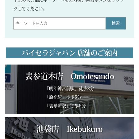
クしてください。
検索
バイセラジャパン 店舗のご案内
表参道本店 Omotesando
「明治神宮前駅」徒歩2分
「原宿駅」徒歩5分
「表参道駅」徒歩6分
池袋店 Ikebukuro