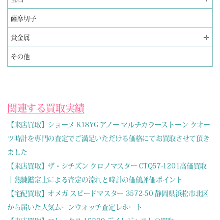
薩摩切子
✛
貴金属
その他
関連する買取実績
【来店買取】ショーメ K18YG アノー マルチカラーストーン クオー
ツ時計を専門の査定でご満足いただける価格にてお買取させて頂き
ました
【来店買取】ザ・シチズン クロノマスター CTQ57-1201高価買取
｜熟練鑑定士による査定の流れと時計の価値評価ポイント
【宅配買取】オメガ スピードマスター 3572-50 静岡県浜松市北区
から届いた人気ムーンウォッチ査定レポート