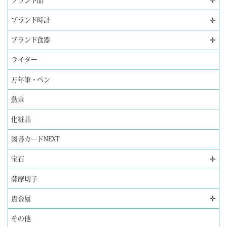
✛
ブランド品
✛
ブランド時計
✛
ブランド食器
ライター
万年筆・ペン
勲章
化粧品
図書カードNEXT
✛
宝石
薩摩切子
✛
貴金属
その他