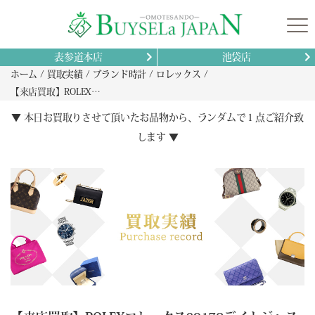
表参道本店
池袋店
ホーム
買取実績
ブランド時計
ロレックス
【来店買取】ROLEXロレックス69178デイトジャストK18YG無垢アフターダイヤ&ルビー高価査定実例と相場最適化ガイド
▼ 本日お買取りさせて頂いたお品物から、ランダムで１点ご紹介致
します ▼