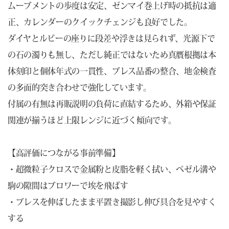
ムーブメントの歩度は安定、ゼンマイ巻上げ時の抵抗は適
正、カレンダーのクイックチェンジも良好でした。
ダイヤとルビーの座りに段差や浮きは見られず、光源下で
の石の濁りも無し、ただし純正ではないため真贋根拠は本
体刻印と個体年式の一貫性、ブレス品番の整合、地金検査
の多面的突き合わせで強化しています。
付属の有無は再販説明の負荷に直結するため、外箱や保証
関連が揃うほど上限レンジに近づく傾向です。
【高評価につながる事前準備】
・超微粒子クロスで金属粉と皮脂を軽く拭い、ベゼル溝や
駒の隙間はブロワーで埃を飛ばす
・ブレスを伸ばしたまま平置き撮影し伸び具合を見やすく
する