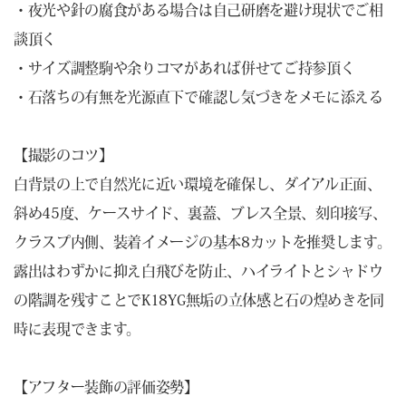
・夜光や針の腐食がある場合は自己研磨を避け現状でご相
談頂く
・サイズ調整駒や余りコマがあれば併せてご持参頂く
・石落ちの有無を光源直下で確認し気づきをメモに添える
【撮影のコツ】
白背景の上で自然光に近い環境を確保し、ダイアル正面、
斜め45度、ケースサイド、裏蓋、ブレス全景、刻印接写、
クラスプ内側、装着イメージの基本8カットを推奨します。
露出はわずかに抑え白飛びを防止、ハイライトとシャドウ
の階調を残すことでK18YG無垢の立体感と石の煌めきを同
時に表現できます。
【アフター装飾の評価姿勢】