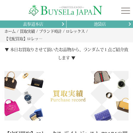
表参道本店
池袋店
ホーム
買取実績
ブランド時計
ロレックス
【宅配買取】ロレックス デイトジャスト 79174の買取 山梨県 大月市から
▼ 本日お買取りさせて頂いたお品物から、ランダムで１点ご紹介致
します ▼