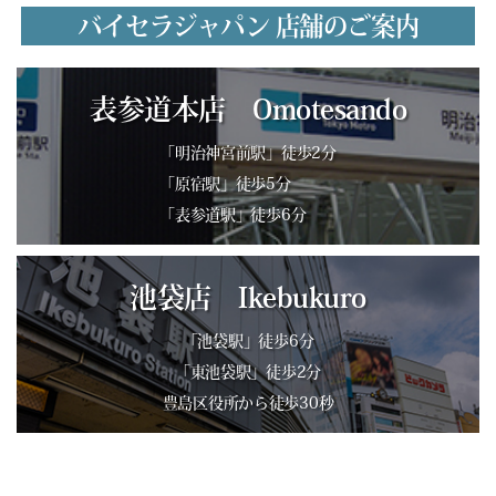
バイセラジャパン 店舗のご案内
表参道本店 Omotesando
「明治神宮前駅」徒歩2分
「原宿駅」徒歩5分
「表参道駅」徒歩6分
池袋店 Ikebukuro
「池袋駅」徒歩6分
「東池袋駅」徒歩2分
豊島区役所から徒歩30秒