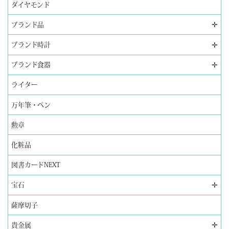
ダイヤモンド
✛
ブランド品
✛
ブランド時計
✛
ブランド食器
ライター
万年筆・ペン
勲章
化粧品
図書カードNEXT
✛
宝石
薩摩切子
✛
貴金属