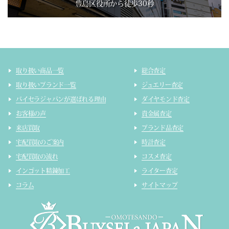
豊島区役所から徒歩30秒
取り扱い商品一覧
総合査定
取り扱いブランド一覧
ジュエリー査定
バイセラジャパンが選ばれる理由
ダイヤモンド査定
お客様の声
貴金属査定
来店買取
ブランド品査定
宅配買取のご案内
時計査定
宅配買取の流れ
コスメ査定
インゴット精錬加工
ライター査定
コラム
サイトマップ