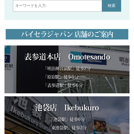
検索
バイセラジャパン 店舗のご案内
表参道本店 Omotesando
「明治神宮前駅」徒歩2分
「原宿駅」徒歩5分
「表参道駅」徒歩6分
池袋店 Ikebukuro
「池袋駅」徒歩6分
「東池袋駅」徒歩2分