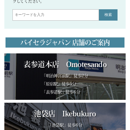
クしてください。
検索
バイセラジャパン 店舗のご案内
表参道本店 Omotesando
「明治神宮前駅」徒歩2分
「原宿駅」徒歩5分
「表参道駅」徒歩6分
池袋店 Ikebukuro
「池袋駅」徒歩6分