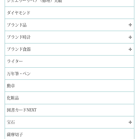
ジュエリーリペア（修理）実績
ダイヤモンド
✛
ブランド品
✛
ブランド時計
✛
ブランド食器
ライター
万年筆・ペン
勲章
化粧品
図書カードNEXT
✛
宝石
薩摩切子