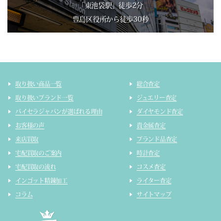
「東池袋駅」徒歩2分
豊島区役所から徒歩30秒
取り扱い商品一覧
総合査定
取り扱いブランド一覧
ジュエリー査定
バイセラジャパンが選ばれる理由
ダイヤモンド査定
お客様の声
貴金属査定
来店買取
ブランド品査定
宅配買取のご案内
時計査定
宅配買取の流れ
コスメ査定
インゴット精錬加工
ライター査定
コラム
サイトマップ