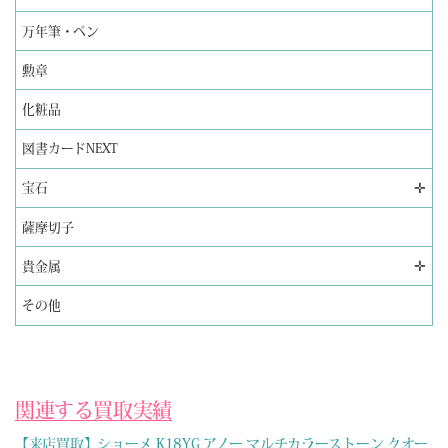
万年筆・ペン
勲章
化粧品
図書カードNEXT
✛
宝石
薩摩切子
✛
貴金属
その他
関連する買取実績
【来店買取】ショーメ K18YG アノー マルチカラーストーン クオー