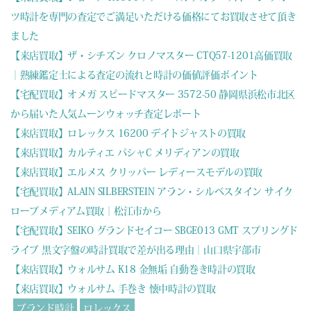
ツ時計を専門の査定でご満足いただける価格にてお買取させて頂き
ました
【来店買取】ザ・シチズン クロノマスター CTQ57-1201高価買取
｜熟練鑑定士による査定の流れと時計の価値評価ポイント
【宅配買取】オメガ スピードマスター 3572-50 静岡県浜松市北区
から届いた人気ムーンウォッチ査定レポート
【来店買取】ロレックス 16200 デイトジャストの買取
【来店買取】カルティエ パシャC メリディアンの買取
【来店買取】エルメス クリッパー レディースモデルの買取
【宅配買取】ALAIN SILBERSTEIN アラン・シルベスタイン サイク
ロープメディアム買取｜松江市から
【宅配買取】SEIKO グランドセイコー SBGE013 GMT スプリングド
ライブ 黒文字盤の時計買取で差が出る理由｜山口県宇部市
【来店買取】ウォルサム K18 金無垢 自動巻き時計の買取
【来店買取】ウォルサム 手巻き 懐中時計の買取
ブランド時計
ロレックス