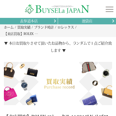
表参道本店
池袋店
ホーム
買取実績
ブランド時計
ロレックス
【来店買取】ROLEX ロレックス 116610LN サブマリーナ デイト 腕時計 ステンレススチール/SSの買取り
▼ 本日お買取りさせて頂いたお品物から、ランダムで１点ご紹介致
します ▼