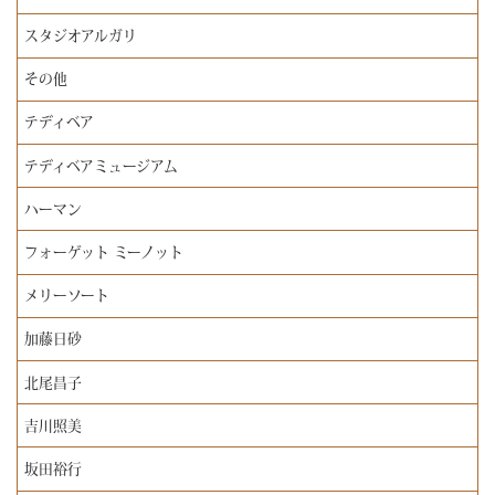
スタジオアルガリ
その他
テディベア
テディベアミュージアム
ハーマン
フォーゲット ミーノット
メリーソート
加藤日砂
北尾昌子
吉川照美
坂田裕行