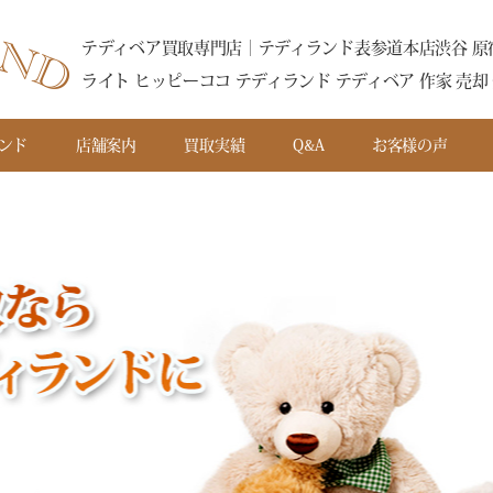
テディベア買取専門店｜テディランド表参道本店渋谷 原宿
ライト ヒッピーココ テディランド テディベア 作家 売却 
ンド
店舗案内
買取実績
Q&A
お客様の声