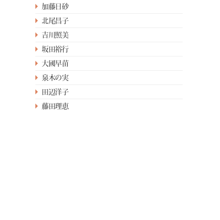
加藤日砂
北尾昌子
吉川照美
坂田裕行
大國早苗
泉木の実
田辺洋子
藤田理恵