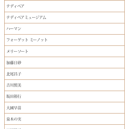
テディベア
テディベアミュージアム
ハーマン
フォーゲット ミーノット
メリーソート
加藤日砂
北尾昌子
吉川照美
坂田裕行
大國早苗
泉木の実