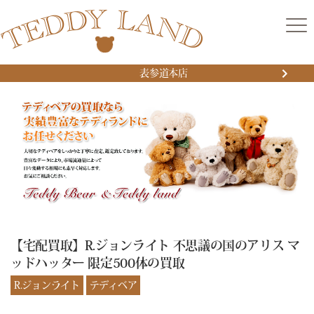
表参道本店
【宅配買取】R.ジョンライト 不思議の国のアリス マ
ッドハッター 限定500体の買取
R.ジョンライト
テディベア