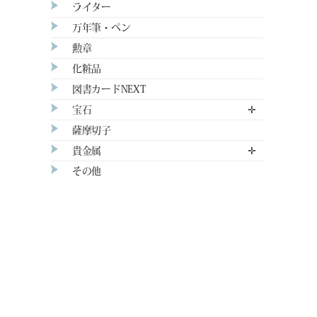
ライター
万年筆・ペン
勲章
化粧品
図書カードNEXT
宝石
✛
薩摩切子
貴金属
✛
その他