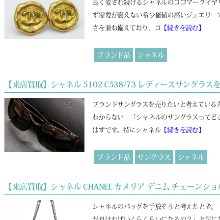
長く愛され続けるシャネルのココマークイヤ
ず需要が衰えない希少価値の高いジュエリー
さを兼ね備えており、コ
【続きを読む】
ブランド品
シャネル
【来店買取】シャネル 5102 C538/73 レディースサング
ブランドサングラスを売りたいと考えている
わからない」「シャネルのサングラスってど
はずです。特にシャネル
【続きを読む】
ブランド品
サングラス
シャネル
【来店買取】シャネル CHANEL カメリア デニム チェー
シャネルのバッグを手放そうと考えたとき、
が良ければいくらくらいになるの？」と気に