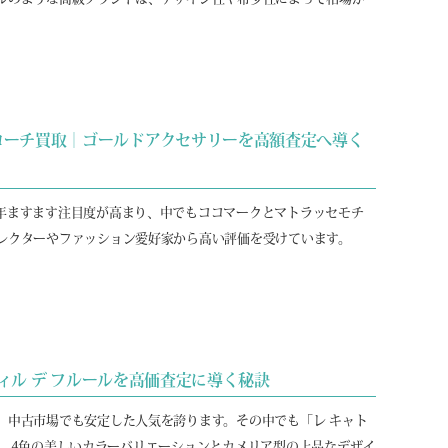
ローチ買取｜ゴールドアクセサリーを高額査定へ導く
年ますます注目度が高まり、中でもココマークとマトラッセモチ
レクターやファッション愛好家から高い評価を受けています。
フィル デ フルールを高価査定に導く秘訣
、中古市場でも安定した人気を誇ります。その中でも「レ キャト
ル」は、4色の美しいカラーバリエーションとカメリア型の上品なデザイ