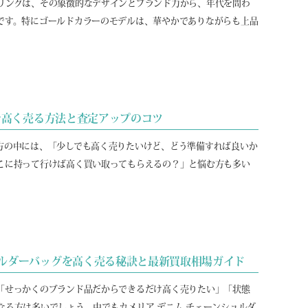
リングは、その象徴的なデザインとブランド力から、年代を問わ
です。特にゴールドカラーのモデルは、華やかでありながらも上品
ラスを高く売る方法と査定アップのコツ
方の中には、「少しでも高く売りたいけど、どう準備すれば良いか
こに持って行けば高く買い取ってもらえるの？」と悩む方も多い
ンショルダーバッグを高く売る秘訣と最新買取相場ガイド
「せっかくのブランド品だからできるだけ高く売りたい」「状態
なる方は多いでしょう。中でもカメリア デニム チェーンショルダ