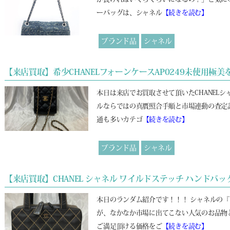
ーバッグは、シャネル
【続きを読む】
ブランド品
シャネル
【来店買取】希少CHANELフォーンケースAP0249未使用
本日は来店でお買取させて頂いたCHANELシ
ルならではの真贋照合手順と市場連動の査定
通も多いカテゴ
【続きを読む】
ブランド品
シャネル
【来店買取】CHANEL シャネル ワイルドステッチ ハンドバッグ 
本日のランダム紹介です！！！ シャネルの『
が、なかなか市場に出てこない人気のお品物
ご満足頂ける価格をご
【続きを読む】