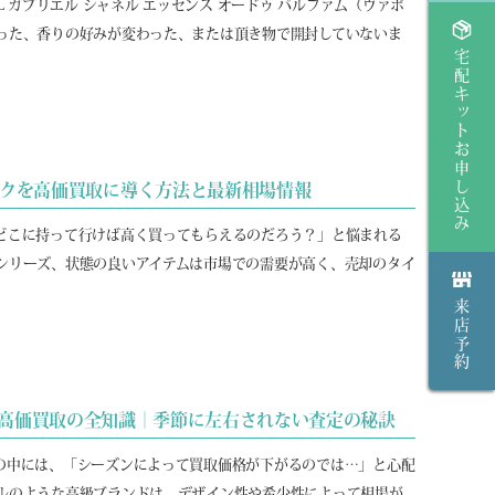
L ガブリエル シャネル エッセンス オードゥ パルファム（ヴァポ
った、香りの好みが変わった、または頂き物で開封していないま
宅配キットお申し込み
チークを高価買取に導く方法と最新相場情報
どこに持って行けば高く買ってもらえるのだろう？」と悩まれる
シリーズ、状態の良いアイテムは市場での需要が高く、売却のタイ
来店予約
/76 高価買取の全知識｜季節に左右されない査定の秘訣
の中には、「シーズンによって買取価格が下がるのでは…」と心配
ルのような高級ブランドは、デザイン性や希少性によって相場が