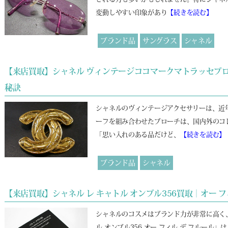
変動しやすい印象があり
【続きを読む】
ブランド品
サングラス
シャネル
【来店買取】シャネル ヴィンテージココマークマトラッセブ
秘訣
シャネルのヴィンテージアクセサリーは、近
ーフを組み合わせたブローチは、国内外のコ
「思い入れのある品だけど、
【続きを読む】
ブランド品
シャネル
【来店買取】シャネル レ キャトル オンブル356買取｜オー 
シャネルのコスメはブランド力が非常に高く
ル オンブル356 オー フィル デ フルー